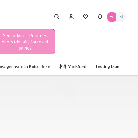
fr
nl
Sensodyne - Pour des
dents (de lait) fortes et
saines
oyager avec La Boite Rose
🤰🤱 YooMum!
Testing Mums