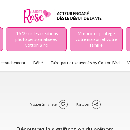
-15 % sur les créations
Murprotec protège
photo personnalisées
votre maison et votre
Cotton Bird
famille
Accouchement
Bébé
Faire-part et souvenirs by Cotton Bird
V
Ajouter à ma liste
Partager
Découvrez la signification du prénom