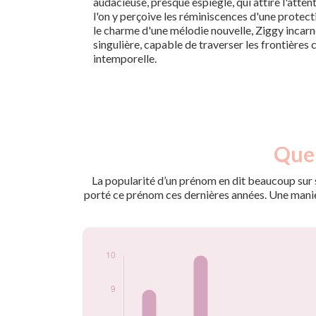
audacieuse, presque espiègle, qui attire l'attent
l'on y perçoive les réminiscences d'une protec
le charme d'une mélodie nouvelle, Ziggy incarne 
singulière, capable de traverser les frontières 
intemporelle.
Nouveaux-
Quel
Année
nés
2009
9
La popularité d’un prénom en dit beaucoup sur s
2011
10
porté ce prénom ces dernières années. Une manière
2012
6
2013
6
2015
7
2016
6
2017
5
2018
6
2019
10