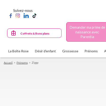
Aller
au
Suivez-nous
contenu
principal
Demander ma prime de
naissance avec
Coffrets & Bons plans
Parentia
La Boîte Rose
Désir d'enfant
Grossesse
Prénoms
Fil
Accueil
Prénoms
Ziggy
d'Ariane