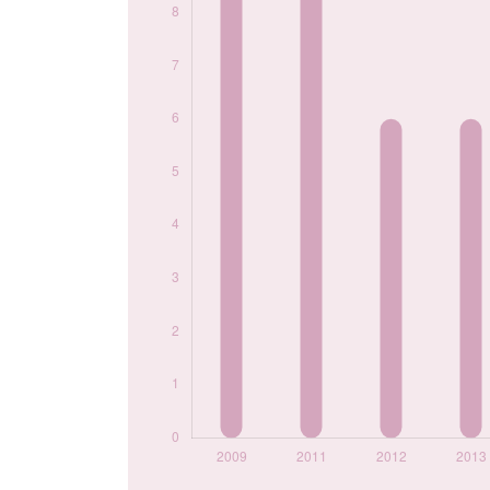
2020
6
2021
6
2022
8
2023
7
2024
8
Popularité du
prénom Ziggy par
année