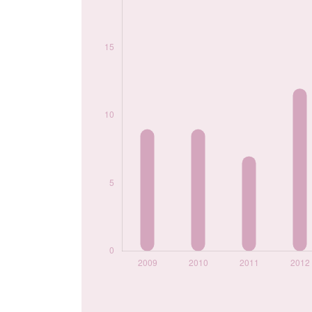
2022
11
2023
25
2024
17
Popularité du
prénom Zion par
année