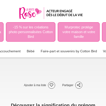
e
-15 % sur les créations
Murprotec protège
a
photo personnalisées Cotton
votre maison et votre
Bird
famille
Accouchement
Bébé
Faire-part et souvenirs by Cotton Bird
V
Ajouter à ma liste
Partager
Découvrez la signification du prénom