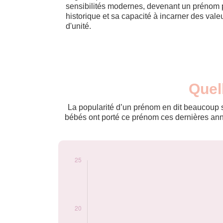
sensibilités modernes, devenant un prénom 
historique et sa capacité à incarner des vale
d'unité.
Nouveaux-
Quel
Année
nés
2009
9
La popularité d’un prénom en dit beaucoup su
2010
9
bébés ont porté ce prénom ces dernières anné
2011
7
2012
12
2013
6
2014
8
2017
8
2018
12
2019
8
2020
13
2021
15