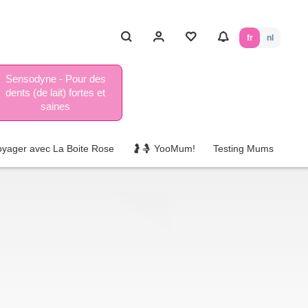
fr
nl
Sensodyne - Pour des
dents (de lait) fortes et
saines
oyager avec La Boite Rose
🤰🤱 YooMum!
Testing Mums