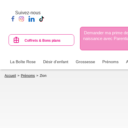
Aller
au
Suivez-nous
contenu
principal
Demander ma prime d
naissance avec Parenti
Coffrets & Bons plans
La Boîte Rose
Désir d'enfant
Grossesse
Prénoms
Fil
Accueil
Prénoms
Zion
d'Ariane