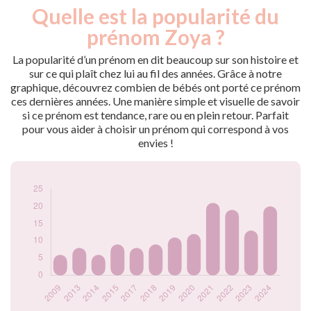
Quelle est la popularité du
Nouveaux-
Année
nés
prénom Zoya ?
2009
6
2013
8
La popularité d’un prénom en dit beaucoup sur son histoire et
2014
6
sur ce qui plaît chez lui au fil des années. Grâce à notre
graphique, découvrez combien de bébés ont porté ce prénom
2015
9
ces dernières années. Une manière simple et visuelle de savoir
2017
8
si ce prénom est tendance, rare ou en plein retour. Parfait
2018
9
pour vous aider à choisir un prénom qui correspond à vos
2019
11
envies !
2020
12
2021
21
2022
19
2023
13
2024
20
Popularité du
prénom Zoya par
année