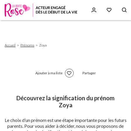
Aller
au
contenu
principal
Fil
Accueil
Prénoms
Zoya
d'Ariane
Ajouter à ma liste
Partager
Découvrez la signification du prénom
Zoya
Le choix d’un prénom est une étape importante pour les futurs
parents. Pour vous aider à décider, nous vous proposons de