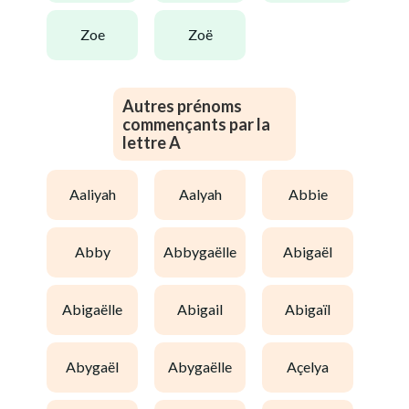
zoe
zoë
Autres prénoms
commençants par la
lettre A
aaliyah
aalyah
abbie
abby
abbygaëlle
abigaël
abigaëlle
abigail
abigaïl
abygaël
abygaëlle
açelya