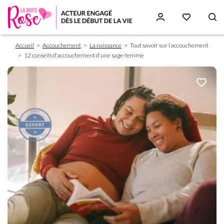
Fil
Aller
Accueil
Accouchement
La naissance
Tout savoir sur l accouchement
d'Ariane
au
12 conseils d'accouchement d'une sage-femme
contenu
principal