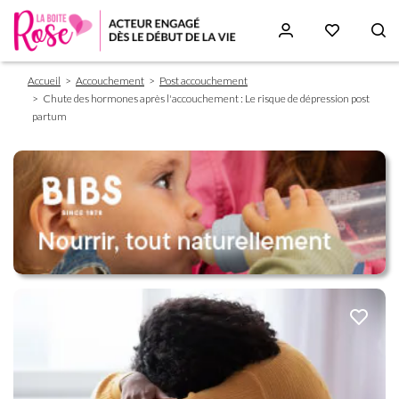
Fil
Aller
Accueil
Accouchement
Post accouchement
d'Ariane
au
Chute des hormones après l'accouchement : Le risque de dépression post
contenu
partum
principal