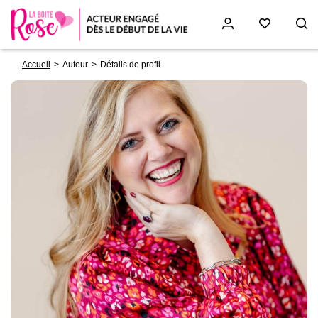
Fil
Aller
Accueil
Auteur
Détails de profil
d'Ariane
au
contenu
principal