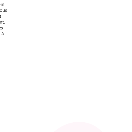
oin
nous
s
nt,
es
 à