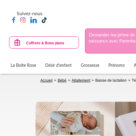
Aller
au
Suivez-nous
contenu
principal
Demander ma prime de
naissance avec Parentia
Coffrets & Bons plans
La Boîte Rose
Désir d'enfant
Grossesse
Prénoms
Fil
Accueil
Bébé
Allaitement
Baisse de lactation
Té
d'Ariane