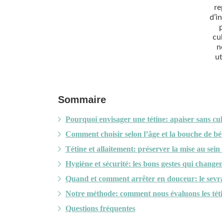
re
d’i
cu
n
u
Sommaire
Pourquoi envisager une tétine: apaiser sans cul
Comment choisir selon l’âge et la bouche de béb
Tétine et allaitement: préserver la mise au sein
Hygiène et sécurité: les bons gestes qui changen
Quand et comment arrêter en douceur: le sevr
Notre méthode: comment nous évaluons les téti
Questions fréquentes