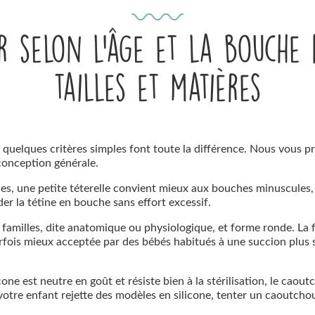
 selon l’âge et la bouche 
tailles et matières
, quelques critères simples font toute la différence. Nous vous pr
a conception générale.
nes, une petite téterelle convient mieux aux bouches minuscules, 
er la tétine en bouche sans effort excessif.
 familles, dite anatomique ou physiologique, et forme ronde. La f
rfois mieux acceptée par des bébés habitués à une succion plus sy
cone est neutre en goût et résiste bien à la stérilisation, le caou
i votre enfant rejette des modèles en silicone, tenter un caoutch