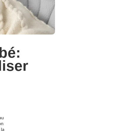
bé:
liser
au
on
 la