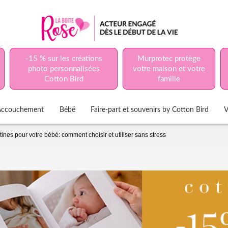
-15 % sur les créations
Murprotec protège
photo personnalisées
votre maison et votre
Cotton Bird
famille
Accouchement
Bébé
Faire-part et souvenirs by Cotton Bird
V
tines pour votre bébé: comment choisir et utiliser sans stress