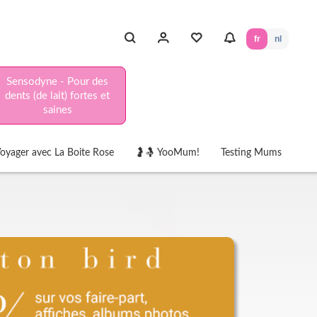
fr
nl
Sensodyne - Pour des
dents (de lait) fortes et
saines
oyager avec La Boite Rose
🤰🤱 YooMum!
Testing Mums