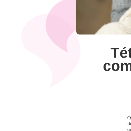
Té
comm
Q
d
si