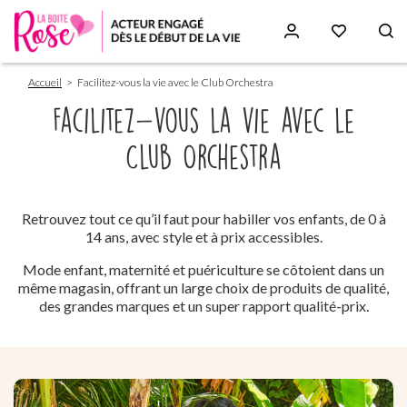
Fil
Aller
Accueil
Facilitez-vous la vie avec le Club Orchestra
d'Ariane
au
contenu
Facilitez-vous la vie avec le
principal
Club Orchestra
Paragraphs
Retrouvez tout ce qu’il faut pour habiller vos enfants, de 0 à
14 ans, avec style et à prix accessibles.
Mode enfant, maternité et puériculture se côtoient dans un
même magasin, offrant un large choix de produits de qualité,
des grandes marques et un super rapport qualité-prix.