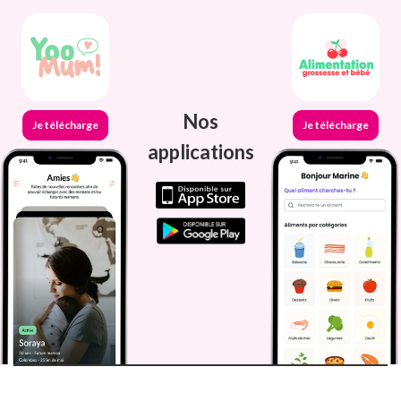
Nos
Je télécharge
Je télécharge
applications