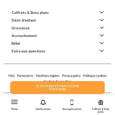
Coffrets & Bons plans
Désir d'enfant
Grossesse
Accouchement
Bébé
Foire aux questions
FAQ
Partenaires
Mentions légales
Privacy policy
Politique cookies
Gestion des cookies
JE VEUX DES ECHANTILLONS
POUR BEBE
2022 Family Service - la Boîte Rose
Menu
Notifications
Nos applications
Coffrets & Bons
plans