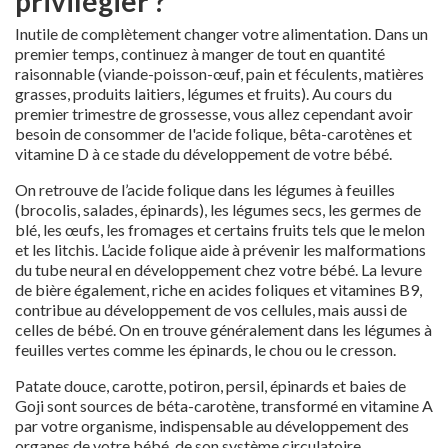
privilégier ?
Inutile de complètement changer votre alimentation. Dans un
premier temps, continuez à manger de tout en quantité
raisonnable (viande-poisson-œuf, pain et féculents, matières
grasses, produits laitiers, légumes et fruits). Au cours du
premier trimestre de grossesse, vous allez cependant avoir
besoin de consommer de l'acide folique, bêta-carotènes et
vitamine D à ce stade du développement de votre bébé.
On retrouve de l’acide folique dans les légumes à feuilles
(brocolis, salades, épinards), les légumes secs, les germes de
blé, les œufs, les fromages et certains fruits tels que le melon
et les litchis. L’acide folique aide à prévenir les malformations
du tube neural en développement chez votre bébé. La levure
de bière également, riche en acides foliques et vitamines B9,
contribue au développement de vos cellules, mais aussi de
celles de bébé. On en trouve généralement dans les légumes à
feuilles vertes comme les épinards, le chou ou le cresson.
Patate douce, carotte, potiron, persil, épinards et baies de
Goji sont sources de béta-carotène, transformé en vitamine A
par votre organisme, indispensable au développement des
organes de votre bébé, de son système circulatoire,