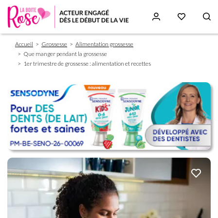
Fil
Aller
Accueil
Grossesse
Alimentation grossesse
d'Ariane
au
Que manger pendant la grossesse
contenu
1er trimestre de grossesse : alimentation et recettes
principal