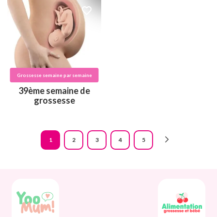
Grossesse semaine par semaine
39ème semaine de
grossesse
Pagination
1
2
3
4
5
Page
Page
Page
Page
Page
courante