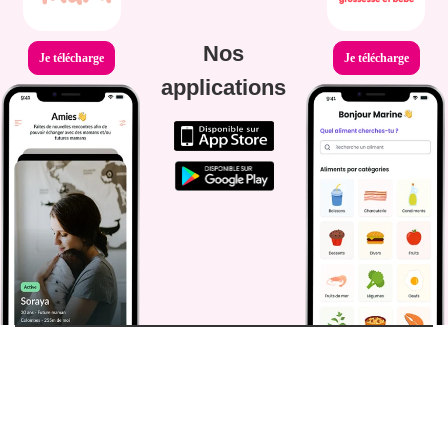
Nos
Je télécharge
Je télécharge
applications