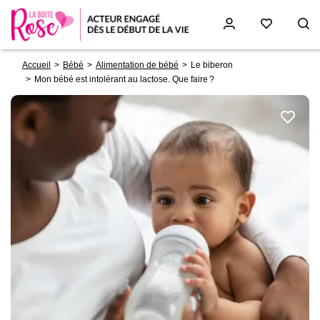
Fil
Aller
Accueil
Bébé
Alimentation de bébé
Le biberon
d'Ariane
au
Mon bébé est intolérant au lactose. Que faire ?
contenu
principal