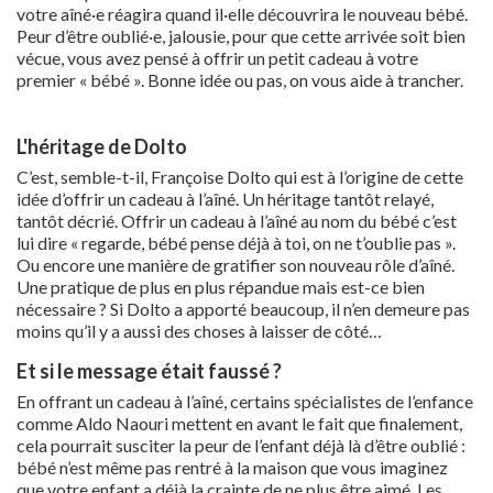
votre aîné·e réagira quand il·elle découvrira le nouveau bébé.
Peur d’être oublié·e, jalousie, pour que cette arrivée soit bien
vécue, vous avez pensé à offrir un petit cadeau à votre
premier « bébé ». Bonne idée ou pas, on vous aide à trancher.
L'héritage de Dolto
C’est, semble-t-il, Françoise Dolto qui est à l’origine de cette
idée d’offrir un cadeau à l’aîné. Un héritage tantôt relayé,
tantôt décrié. Offrir un cadeau à l’aîné au nom du bébé c’est
lui dire « regarde, bébé pense déjà à toi, on ne t’oublie pas ».
Ou encore une manière de gratifier son nouveau rôle d’aîné.
Une pratique de plus en plus répandue mais est-ce bien
nécessaire ? Si Dolto a apporté beaucoup, il n’en demeure pas
moins qu’il y a aussi des choses à laisser de côté…
Et si le message était faussé ?
En offrant un cadeau à l’aîné, certains spécialistes de l’enfance
comme Aldo Naouri mettent en avant le fait que finalement,
cela pourrait susciter la peur de l’enfant déjà là d’être oublié :
bébé n’est même pas rentré à la maison que vous imaginez
que votre enfant a déjà la crainte de ne plus être aimé. Les