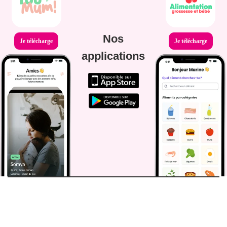
Nos
Je télécharge
Je télécharge
applications