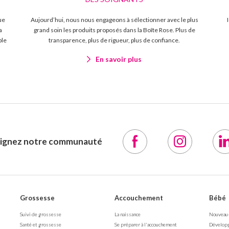
ue
Aujourd’hui, nous nous engageons à sélectionner avec le plus
a
grand soin les produits proposés dans la Boîte Rose. Plus de
ble
transparence, plus de rigueur, plus de confiance.
En savoir plus
oignez notre communauté
Grossesse
Accouchement
Bébé
Suivi de grossesse
La naissance
Nouveau
Santé et grossesse
Se préparer à l'accouchement
Dévelop