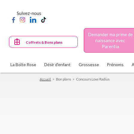
Aller
au
Suivez-nous
contenu
principal
Demander ma prime de
naissance avec
Coffrets & Bons plans
Parentia
La Boîte Rose
Désir d'enfant
Grossesse
Prénoms
Fil
Accueil
Bon plans
Concours Love Radius
d'Ariane