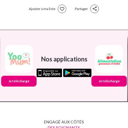
Ajouter à ma liste
Partager
Nos applications
Je télécharge
Je télécharge
ENGAGÉ AUX CÔTÉS
DES SOIGNANTS