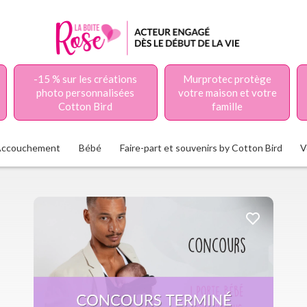
-15 % sur les créations
Murprotec protège
photo personnalisées
votre maison et votre
Cotton Bird
famille
Accouchement
Bébé
Faire-part et souvenirs by Cotton Bird
V