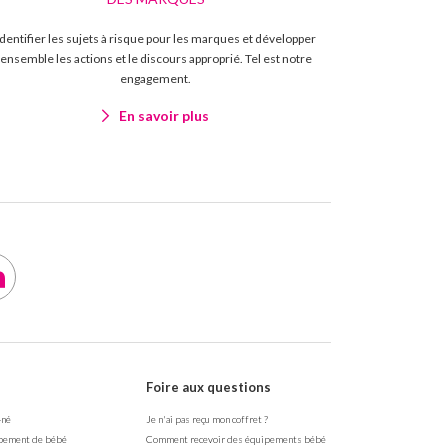
Identifier les sujets à risque pour les marques et développer
ensemble les actions et le discours approprié. Tel est notre
engagement.
En savoir plus
Foire aux questions
-né
Je n'ai pas reçu mon coffret ?
pement de bébé
Comment recevoir des équipements bébé