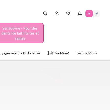
fr
nl
Sensodyne - Pour des
dents (de lait) fortes et
saines
oyager avec La Boite Rose
🤰🤱 YooMum!
Testing Mums