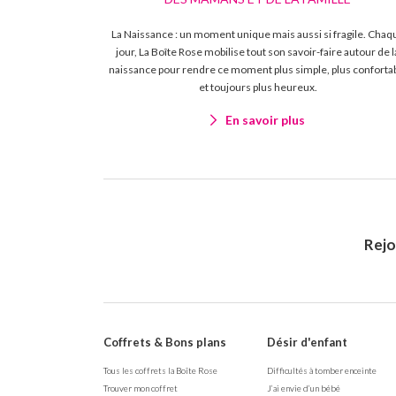
La Naissance : un moment unique mais aussi si fragile. Chaq
jour, La Boîte Rose mobilise tout son savoir-faire autour de l
naissance pour rendre ce moment plus simple, plus conforta
et toujours plus heureux.
En savoir plus
Rej
Coffrets & Bons plans
Désir d'enfant
Tous les coffrets la Boîte Rose
Difficultés à tomber enceinte
Trouver mon coffret
J’ai envie d’un bébé