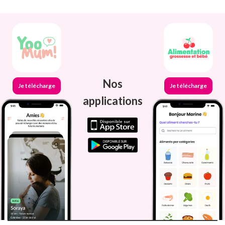
Nos
Je télécharge
Je télécharge
applications