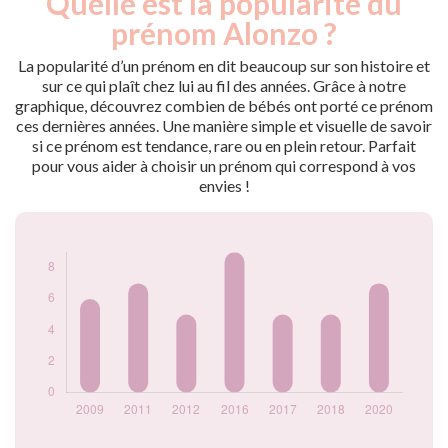
Quelle est la popularité du
Année
nés
prénom Alonzo ?
2009
6
2011
7
La popularité d’un prénom en dit beaucoup sur son histoire et
2012
5
sur ce qui plaît chez lui au fil des années. Grâce à notre
graphique, découvrez combien de bébés ont porté ce prénom
2016
9
ces dernières années. Une manière simple et visuelle de savoir
2017
5
si ce prénom est tendance, rare ou en plein retour. Parfait
2018
5
pour vous aider à choisir un prénom qui correspond à vos
2020
7
envies !
Popularité du
prénom Alonzo par
année