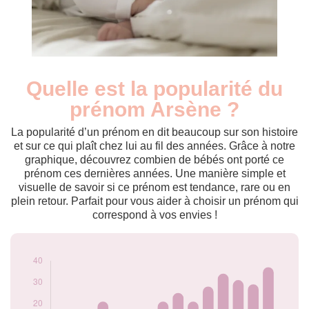
Quelle est la popularité du
Nouveaux-
Année
nés
prénom Arsène ?
2009
8
2010
14
La popularité d’un prénom en dit beaucoup sur son histoire
2011
15
et sur ce qui plaît chez lui au fil des années. Grâce à notre
graphique, découvrez combien de bébés ont porté ce
2012
10
prénom ces dernières années. Une manière simple et
2013
21
visuelle de savoir si ce prénom est tendance, rare ou en
2014
13
plein retour. Parfait pour vous aider à choisir un prénom qui
2015
17
correspond à vos envies !
2016
15
2017
21
2018
25
2019
21
2020
28
2021
34