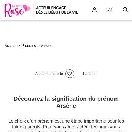
Aller
au
contenu
principal
Fil
Accueil
Prénoms
Arsène
d'Ariane
Ajouter à ma liste
Partager
Découvrez la signification du prénom
Arsène
Le choix d’un prénom est une étape importante pour les
futurs parents. Pour vous aider à décider, nous vous