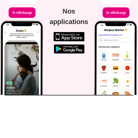
Nos
Je télécharge
Je télécharge
applications