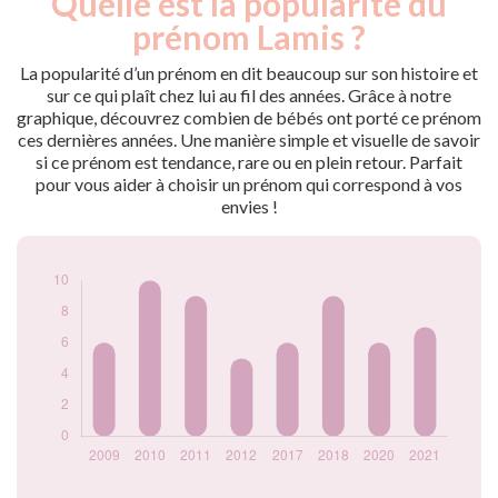
Quelle est la popularité du
Année
nés
prénom Lamis ?
2009
6
2010
10
La popularité d’un prénom en dit beaucoup sur son histoire et
2011
9
sur ce qui plaît chez lui au fil des années. Grâce à notre
graphique, découvrez combien de bébés ont porté ce prénom
2012
5
ces dernières années. Une manière simple et visuelle de savoir
2017
6
si ce prénom est tendance, rare ou en plein retour. Parfait
2018
9
pour vous aider à choisir un prénom qui correspond à vos
2020
6
envies !
2021
7
Popularité du
prénom Lamis par
année