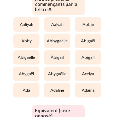
commençants par la
lettre A
aaliyah
aalyah
abbie
abby
abbygaëlle
abigaël
abigaëlle
abigail
abigaïl
abygaël
abygaëlle
açelya
ada
adaline
adama
Equivalent (sexe
opposé)