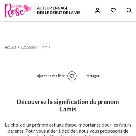
Aller
au
contenu
principal
Fil
Accueil
Prénoms
Lamis
d'Ariane
Ajouter à ma liste
Partager
Découvrez la signification du prénom
Lamis
Le choix d’un prénom est une étape importante pour les futurs
parents. Pour vous aider à décider, nous vous proposons de