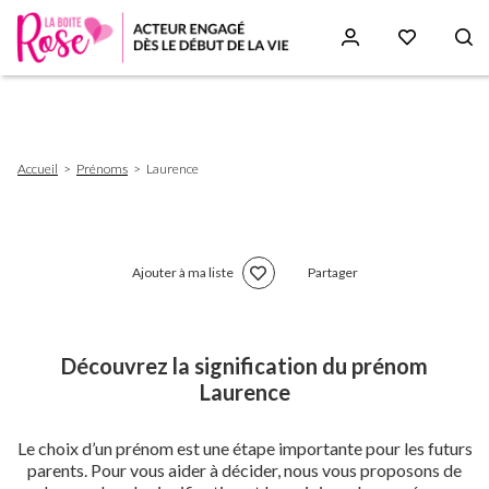
Aller
au
contenu
principal
Fil
Accueil
Prénoms
Laurence
d'Ariane
Ajouter à ma liste
Partager
Découvrez la signification du prénom
Laurence
Le choix d’un prénom est une étape importante pour les futurs
parents. Pour vous aider à décider, nous vous proposons de