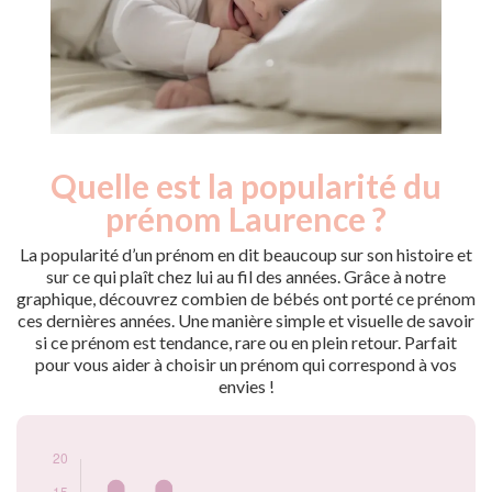
Quelle est la popularité du
Nouveaux-
Année
nés
prénom Laurence ?
2009
10
2010
17
La popularité d’un prénom en dit beaucoup sur son histoire et
2011
9
sur ce qui plaît chez lui au fil des années. Grâce à notre
graphique, découvrez combien de bébés ont porté ce prénom
2012
17
ces dernières années. Une manière simple et visuelle de savoir
2013
15
si ce prénom est tendance, rare ou en plein retour. Parfait
2014
8
pour vous aider à choisir un prénom qui correspond à vos
2015
6
envies !
2016
15
2017
9
2018
7
2019
11