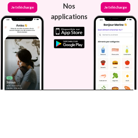
Nos
Je télécharge
Je télécharge
applications