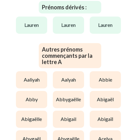
Prénoms dérivés :
lauren
lauren
lauren
Autres prénoms
commençants par la
lettre A
aaliyah
aalyah
abbie
abby
abbygaëlle
abigaël
abigaëlle
abigail
abigaïl
abygaël
abygaëlle
açelya