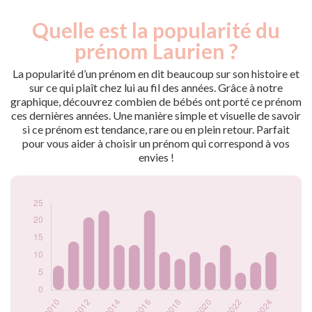
Quelle est la popularité du
Nouveaux-
Année
nés
prénom Laurien ?
2009
20
2010
7
La popularité d’un prénom en dit beaucoup sur son histoire et
2011
14
sur ce qui plaît chez lui au fil des années. Grâce à notre
graphique, découvrez combien de bébés ont porté ce prénom
2012
21
ces dernières années. Une manière simple et visuelle de savoir
2013
23
si ce prénom est tendance, rare ou en plein retour. Parfait
2014
13
pour vous aider à choisir un prénom qui correspond à vos
2015
13
envies !
2016
23
2017
11
2018
9
2019
11
2020
8
2021
13
2022
5
2023
8
2024
11
Popularité du