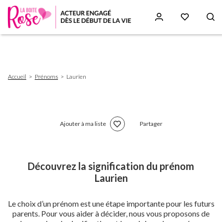
Aller
au
contenu
principal
Fil
Accueil
Prénoms
Laurien
d'Ariane
Ajouter à ma liste
Partager
Découvrez la signification du prénom
Laurien
Le choix d’un prénom est une étape importante pour les futurs
parents. Pour vous aider à décider, nous vous proposons de