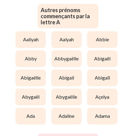
Autres prénoms
commençants par la
lettre A
aaliyah
aalyah
abbie
abby
abbygaëlle
abigaël
abigaëlle
abigail
abigaïl
abygaël
abygaëlle
açelya
ada
adaline
adama