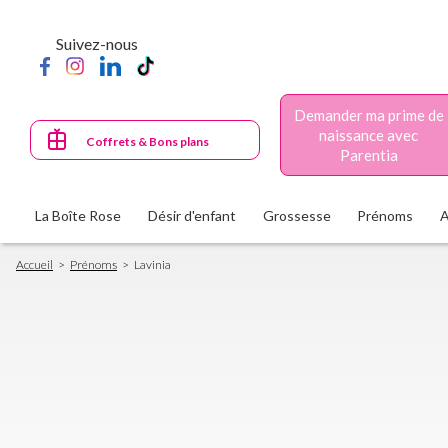
Aller
au
Suivez-nous
contenu
principal
Demander ma prime de
naissance avec
Coffrets & Bons plans
Parentia
La Boîte Rose
Désir d'enfant
Grossesse
Prénoms
Fil
Accueil
Prénoms
Lavinia
d'Ariane