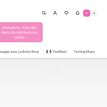
fr
nl
Sensodyne - Pour des
dents (de lait) fortes et
saines
oyager avec La Boite Rose
🤰🤱 YooMum!
Testing Mums