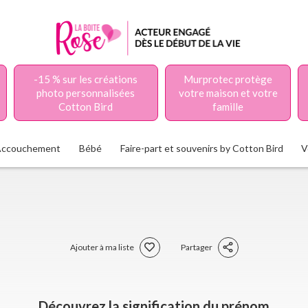
-15 % sur les créations
Murprotec protège
photo personnalisées
votre maison et votre
Cotton Bird
famille
Accouchement
Bébé
Faire-part et souvenirs by Cotton Bird
V
Ajouter à ma liste
Partager
Découvrez la signification du prénom