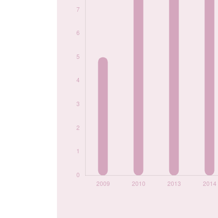
2022
7
2023
10
2024
10
Popularité du
prénom Lavinia par
année