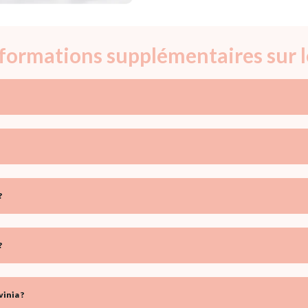
nformations supplémentaires sur 
?
?
inia ?