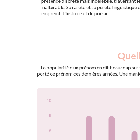
présence discrète mais indélébile, traversant 
inaltérable. Sa rareté et sa pureté linguistique 
empreint d'histoire et de poésie.
Nouveaux-
Quell
Année
nés
2009
5
La popularité d’un prénom en dit beaucoup sur s
2010
9
porté ce prénom ces dernières années. Une manière
2013
9
2014
8
2015
6
2016
7
2017
10
2018
8
2019
8
2020
9
2021
8