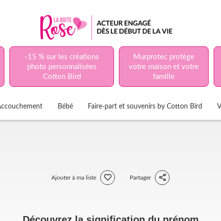
-15 % sur les créations
Murprotec protège
photo personnalisées
votre maison et votre
Cotton Bird
famille
Accouchement
Bébé
Faire-part et souvenirs by Cotton Bird
V
Ajouter à ma liste
Partager
Découvrez la signification du prénom