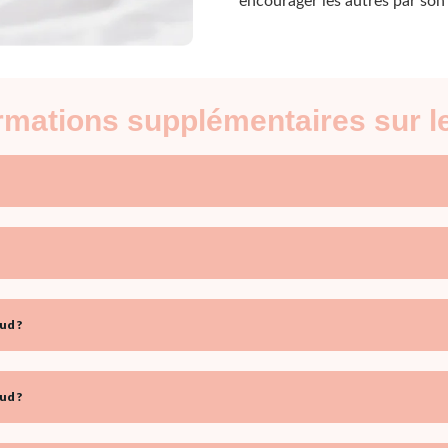
encourager les autres par son 
formations supplémentaires sur
ud ?
ud ?