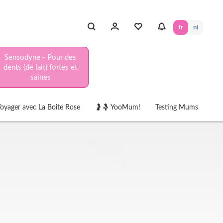
fr
nl
Sensodyne - Pour des
dents (de lait) fortes et
saines
oyager avec La Boite Rose
🤰🤱 YooMum!
Testing Mums