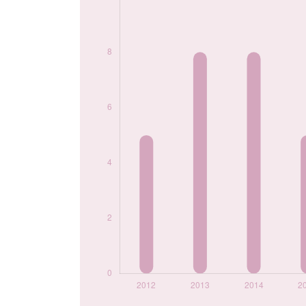
2021
10
2022
12
2023
6
2024
9
Popularité du
prénom Mahmoud
par année