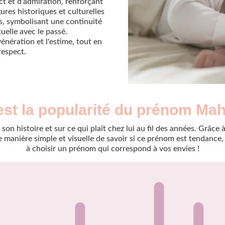
t et d'admiration, renforçant
ures historiques et culturelles
s, symbolisant une continuité
uelle avec le passé.
nération et l'estime, tout en
respect.
est la popularité du prénom M
son histoire et sur ce qui plaît chez lui au fil des années. Grâc
manière simple et visuelle de savoir si ce prénom est tendance, r
à choisir un prénom qui correspond à vos envies !