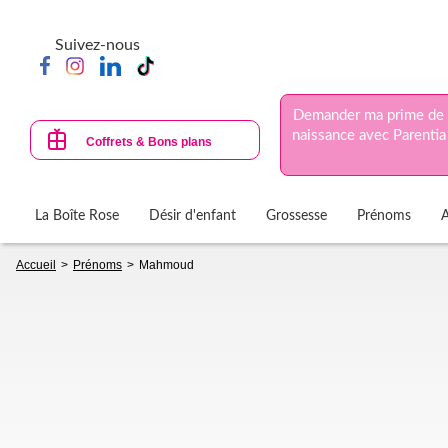
Aller
au
Suivez-nous
contenu
principal
Demander ma prime de
naissance avec Parentia
Coffrets & Bons plans
La Boîte Rose
Désir d'enfant
Grossesse
Prénoms
Fil
Accueil
Prénoms
Mahmoud
d'Ariane