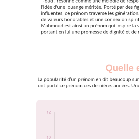
"-oud", résonne comme une mélodie de respec
l'idée d'une louange méritée. Porté par des fig
influentes, ce prénom traverse les génération
de valeurs honorables et une connexion spirit
Mahmoud est ainsi un prénom qui inspire la vé
portant en lui une promesse de dignité et de 
Nouveaux-
Quelle 
Année
nés
2012
5
La popularité d’un prénom en dit beaucoup sur 
2013
8
ont porté ce prénom ces dernières années. Une 
2014
8
2015
5
2016
8
2017
11
2018
6
2019
12
2020
11