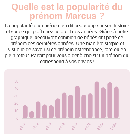
Quelle est la popularité du
Nouveaux-
Année
nés
prénom Marcus ?
2009
16
2010
18
La popularité d’un prénom en dit beaucoup sur son histoire
2011
10
et sur ce qui plaît chez lui au fil des années. Grâce à notre
graphique, découvrez combien de bébés ont porté ce
2012
23
prénom ces dernières années. Une manière simple et
2013
19
visuelle de savoir si ce prénom est tendance, rare ou en
2014
18
plein retour. Parfait pour vous aider à choisir un prénom qui
2015
27
correspond à vos envies !
2016
35
2017
32
2018
44
2019
32
2020
34
2021
50
2022
42
2023
49
2024
43
Popularité du
prénom Marcus par