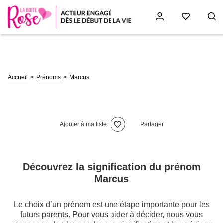
Aller
au
contenu
principal
Fil
Accueil
Prénoms
Marcus
d'Ariane
Ajouter à ma liste
Partager
Découvrez la signification du prénom
Marcus
Le choix d’un prénom est une étape importante pour les
futurs parents. Pour vous aider à décider, nous vous