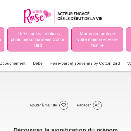
e
-15 % sur les créations
Murprotec protège
a
photo personnalisées Cotton
votre maison et votre
Bird
famille
Accouchement
Bébé
Faire-part et souvenirs by Cotton Bird
V
Ajouter à ma liste
Partager
Découvrez la signification du prénom