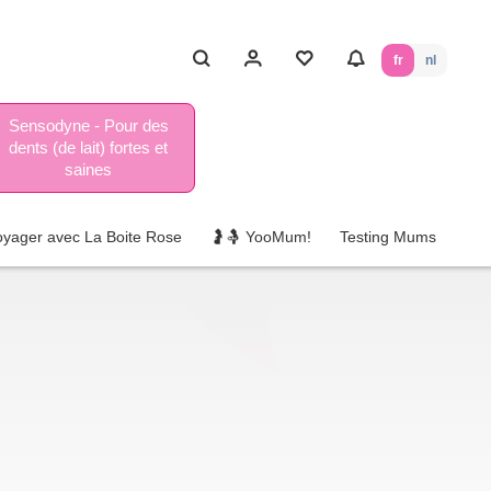
fr
nl
Sensodyne - Pour des
dents (de lait) fortes et
saines
oyager avec La Boite Rose
🤰🤱 YooMum!
Testing Mums