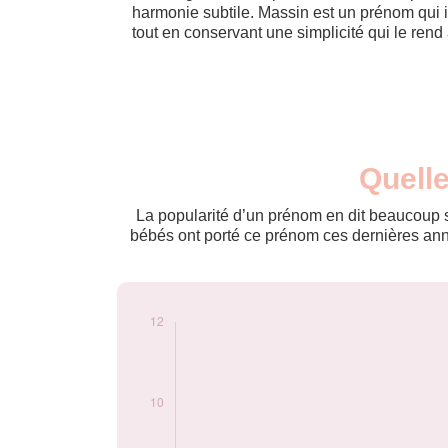
harmonie subtile. Massin est un prénom qui i
tout en conservant une simplicité qui le rend
Nouveaux-
Quelle
Année
nés
2011
6
La popularité d’un prénom en dit beaucoup su
2014
5
bébés ont porté ce prénom ces dernières anné
2015
7
2017
5
2018
6
2020
7
2021
11
2022
6
2023
5
2024
6
Popularité du