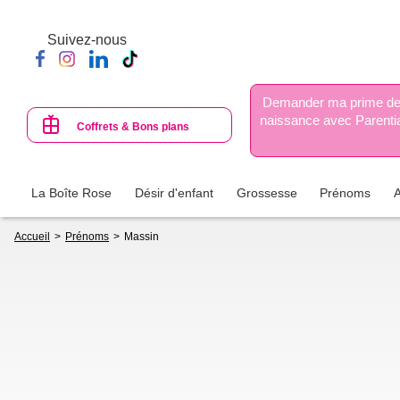
Aller
au
Suivez-nous
contenu
principal
Demander ma prime d
naissance avec Parenti
Coffrets & Bons plans
La Boîte Rose
Désir d'enfant
Grossesse
Prénoms
Fil
Accueil
Prénoms
Massin
d'Ariane