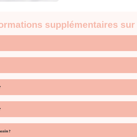
nformations supplémentaires sur
?
?
ssin ?