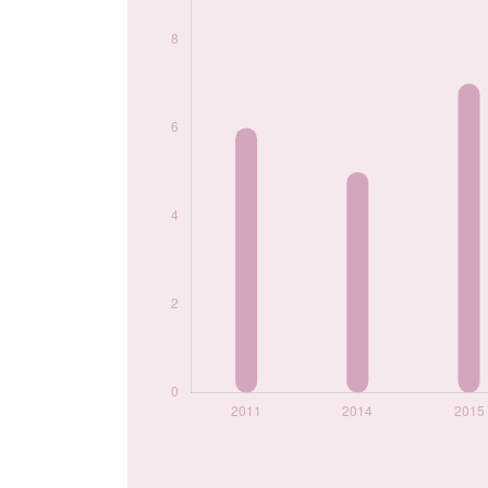
prénom Massin par
année