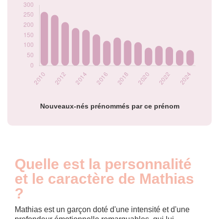
2019
116
2020
89
2021
98
2022
93
2023
77
2024
77
Popularité du
prénom Mathias
par année
Nouveaux-nés prénommés par ce prénom
Quelle est la personnalité
et le caractère de Mathias
?
Mathias est un garçon doté d'une intensité et d'une