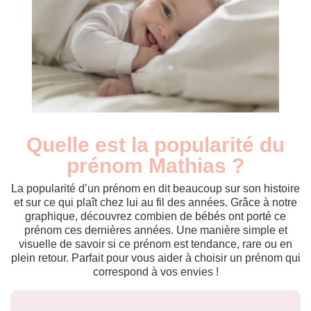
Quelle est la popularité du
Nouveaux-
Année
nés
prénom Mathias ?
2009
259
2010
266
La popularité d’un prénom en dit beaucoup sur son histoire
2011
251
et sur ce qui plaît chez lui au fil des années. Grâce à notre
graphique, découvrez combien de bébés ont porté ce
2012
215
prénom ces dernières années. Une manière simple et
2013
186
visuelle de savoir si ce prénom est tendance, rare ou en
2014
177
plein retour. Parfait pour vous aider à choisir un prénom qui
2015
155
correspond à vos envies !
2016
123
2017
139
2018
125