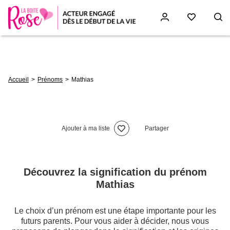
Aller
au
contenu
principal
Fil
Accueil
Prénoms
Mathias
d'Ariane
Ajouter à ma liste
Partager
Découvrez la signification du prénom
Mathias
Le choix d’un prénom est une étape importante pour les
futurs parents. Pour vous aider à décider, nous vous