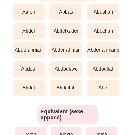
aaron
abbas
abdallah
abdel
abdelkader
abdellah
abderahman
abderrahman
abderrahmane
abdoul
abdoulaye
abdoullah
abdul
abdullah
abel
Equivalent (sexe
opposé)
ayah
alexia
ayna