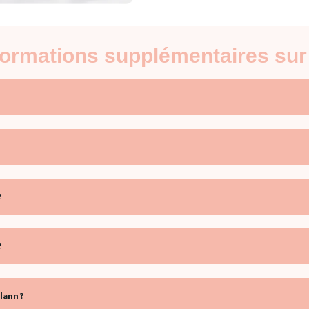
nformations supplémentaires sur
?
?
lann ?