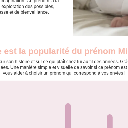
l'imagination. Ce prénom, à la
à l'exploration des possibles,
esse et de bienveillance.
e est la popularité du prénom Mi
r son histoire et sur ce qui plaît chez lui au fil des années. 
es. Une manière simple et visuelle de savoir si ce prénom est te
vous aider à choisir un prénom qui correspond à vos envies !