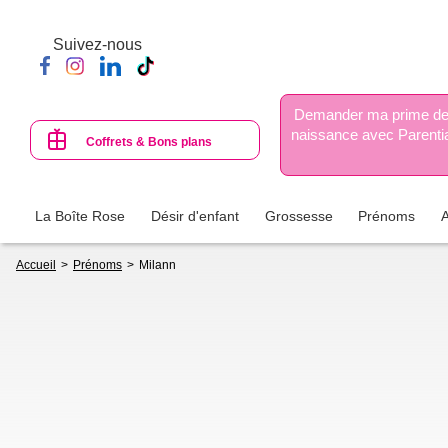
Aller
au
Suivez-nous
contenu
principal
Demander ma prime d
naissance avec Parenti
Coffrets & Bons plans
La Boîte Rose
Désir d'enfant
Grossesse
Prénoms
Fil
Accueil
Prénoms
Milann
d'Ariane