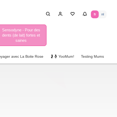
fr
nl
Sensodyne - Pour des
dents (de lait) fortes et
saines
oyager avec La Boite Rose
🤰🤱 YooMum!
Testing Mums