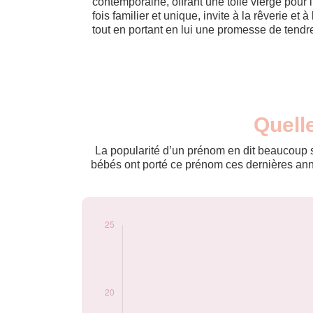
contemporaine, offrant une toile vierge pour 
fois familier et unique, invite à la rêverie et 
tout en portant en lui une promesse de tendr
Nouveaux-
Quell
Année
nés
2016
5
La popularité d’un prénom en dit beaucoup su
2019
9
bébés ont porté ce prénom ces dernières anné
2020
16
2021
23
2022
21
2023
15
2024
13
Popularité du
prénom Milann par
année