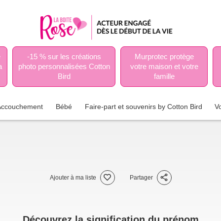
e
-15 % sur les créations
Murprotec protège
a
photo personnalisées Cotton
votre maison et votre
Bird
famille
Accouchement
Bébé
Faire-part et souvenirs by Cotton Bird
V
Ajouter à ma liste
Partager
Découvrez la signification du prénom