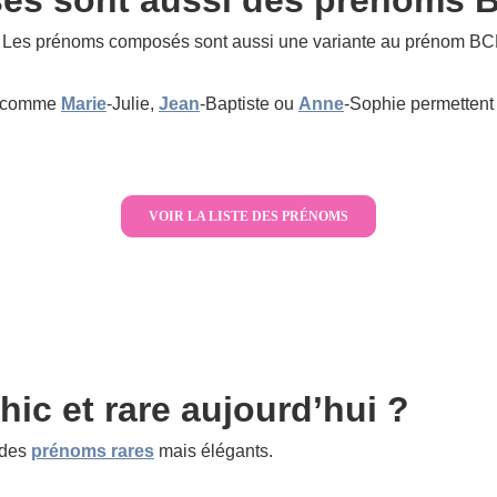
Les prénoms composés sont aussi une variante au prénom BCB
s comme
Marie
-Julie,
Jean
-Baptiste ou
Anne
-Sophie permettent d
VOIR LA LISTE DES PRÉNOMS
ic et rare aujourd’hui ?
 des
prénoms rares
mais élégants.