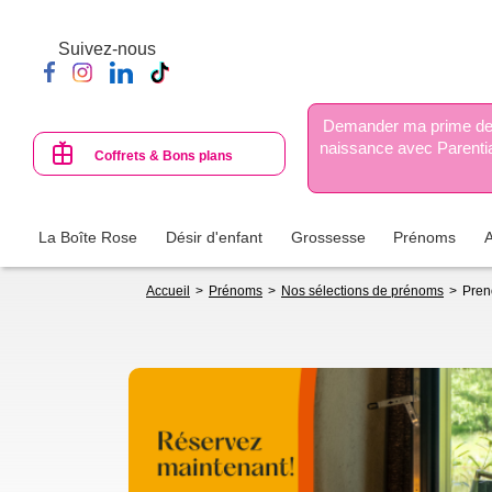
Aller
au
Suivez-nous
contenu
principal
Demander ma prime d
naissance avec Parenti
Coffrets & Bons plans
La Boîte Rose
Désir d'enfant
Grossesse
Prénoms
Fil
Accueil
Prénoms
Nos sélections de prénoms
Pren
d'Ariane