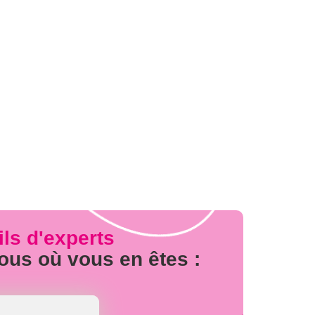
ls d'experts
ous où vous en êtes :