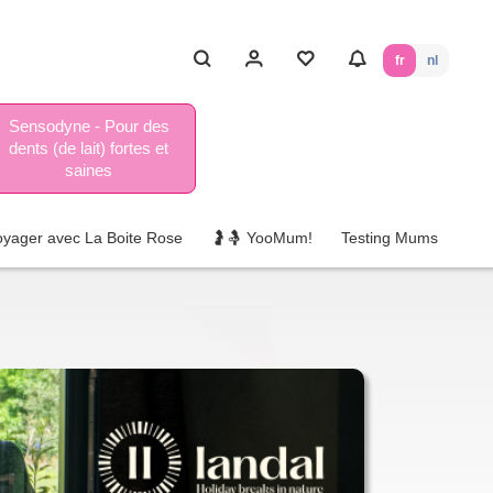
fr
nl
Sensodyne - Pour des
dents (de lait) fortes et
saines
oyager avec La Boite Rose
🤰🤱 YooMum!
Testing Mums