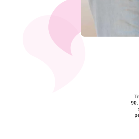
T
90,
pe