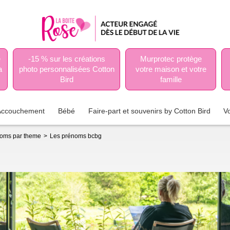
e
-15 % sur les créations
Murprotec protège
a
photo personnalisées Cotton
votre maison et votre
Bird
famille
Accouchement
Bébé
Faire-part et souvenirs by Cotton Bird
V
oms par theme
Les prénoms bcbg