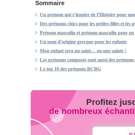
Sommaire
Un prénom qui s’inspire de l’Histoire pour mo
Des prénoms chics pour les petites filles et les p
Prénom masculin et prénom masculin pour en p
Un nom d’origine grecque pour les enfants
Mon enfant sera un saint… ou une sainte !
Les prénoms composés sont aussi des préno
Le top 10 des prénoms BCBG
Profitez ju
de nombreux échantill
JE 