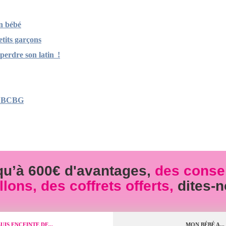
n bébé
etits garçons
erdre son latin !
ms BCBG
squ’à 600€ d'avantages,
des consei
ons, des coffrets offerts,
dites-n
SUIS ENCEINTE DE...
MON BÉBÉ A...