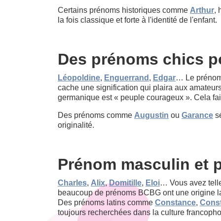
Certains prénoms historiques comme
Arthur
, 
la fois classique et forte à l'identité de l'enfant.
Des prénoms chics pou
Léopoldine
,
Enguerrand
,
Edgar
… Le prénom 
cache une signification qui plaira aux amateurs
germanique est « peuple courageux ». Cela fait
Des prénoms comme
Augustin
ou
Garance
sé
originalité.
Prénom masculin et p
Charles
,
Alix
,
Domitille
,
Eloi
… Vous avez telle
beaucoup de prénoms BCBG ont une origine lati
Des prénoms latins comme
Constance
,
Const
toujours recherchées dans la culture francoph