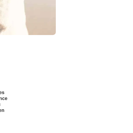
es
ance
u
'en