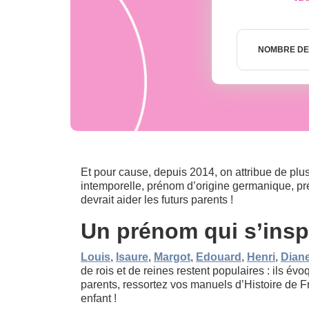
Nombre
de
NOMBRE DE
semaines
Et pour cause, depuis 2014, on attribue de plu
intemporelle, prénom d’origine germanique, pr
devrait aider les futurs parents !
Un prénom qui s’insp
Louis
,
Isaure
,
Margot
,
Edouard
,
Henri
,
Dian
de rois et de reines restent populaires : ils évo
parents, ressortez vos manuels d’Histoire de 
enfant !