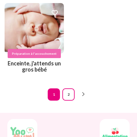
Préparation à l'accouchement
Enceinte, j'attends un
gros bébé
Pagination
1
2
Page
Page
courante