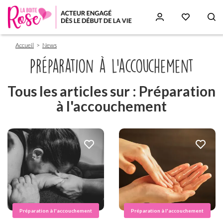
Fil
Aller
Accueil
News
d'Ariane
au
contenu
Préparation à l'accouchement
principal
Tous les articles sur : Préparation
à l'accouchement
Préparation à l'accouchement
Préparation à l'accouchement