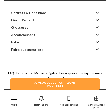
Coffrets & Bons plans
Désir d'enfant
Grossesse
Accouchement
Bébé
Foire aux questions
FAQ
Partenaires
Mentions légales
Privacy policy
Politique cookies
Gestion des cookies
JE VEUX DES ECHANTILLONS
POUR BEBE
2022 Family Service - la Boîte Rose
Menu
Notifications
Nos applications
Coffrets & Bons
plans