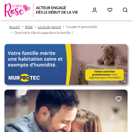
Fil
Aller
Accueil
Bébé
La vie de parent
Couple et parentalite
d'Ariane
au
Quel est le rôle du papa dans la famille ?
contenu
principal