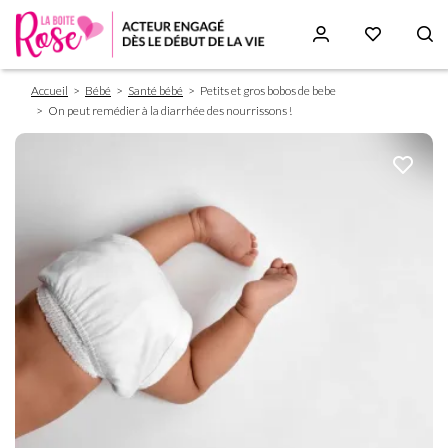
Fil
Aller
Accueil
Bébé
Santé bébé
Petits et gros bobos de bebe
d'Ariane
au
On peut remédier à la diarrhée des nourrissons !
contenu
principal