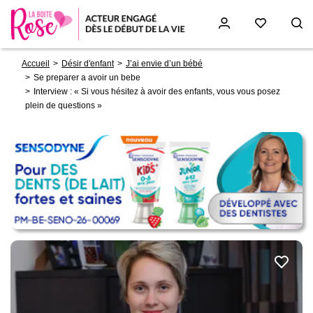
Fil
Aller
Accueil
Désir d'enfant
J’ai envie d’un bébé
d'Ariane
au
Se preparer a avoir un bebe
contenu
Interview : « Si vous hésitez à avoir des enfants, vous vous posez
principal
plein de questions »